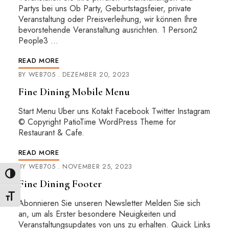
Partys bei uns Ob Party, Geburtstagsfeier, private
Veranstaltung oder Preisverleihung, wir können Ihre
bevorstehende Veranstaltung ausrichten. 1 Person2
People3 …
READ MORE
BY
WEB705
DEZEMBER 20, 2023
Fine Dining Mobile Menu
Start Menu Uber uns Kotakt Facebook Twitter Instagram
© Copyright PatioTime WordPress Theme for
Restaurant & Cafe.
READ MORE
BY
WEB705
NOVEMBER 25, 2023
Umschalten auf hohe Kontraste
Fine Dining Footer
Schrift vergrößern
Abonnieren Sie unseren Newsletter Melden Sie sich
an, um als Erster besondere Neuigkeiten und
Veranstaltungsupdates von uns zu erhalten. Quick Links